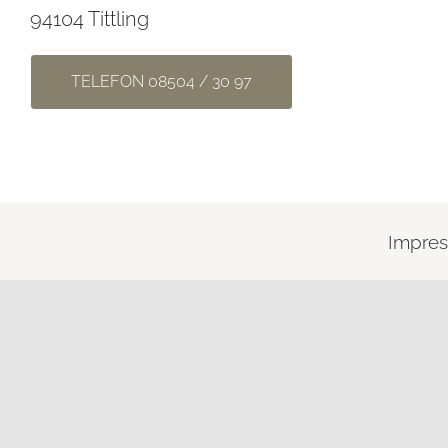
94104 Tittling
TELEFON 08504 / 30 97
Impre