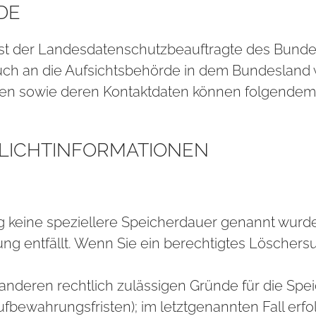
DE
ist der Landesdatenschutzbeauftragte des Bundes
 auch an die Aufsichtsbehörde in dem Bundesla
ragten sowie deren Kontaktdaten können folgend
LICHT­IN­FOR­MA­TIO­NEN
ng keine speziellere Speicherdauer genannt wur
tung entfällt. Wenn Sie ein berechtigtes Lösche
e anderen rechtlich zulässigen Gründe für die S
ufbewahrungsfristen); im letztgenannten Fall erfo