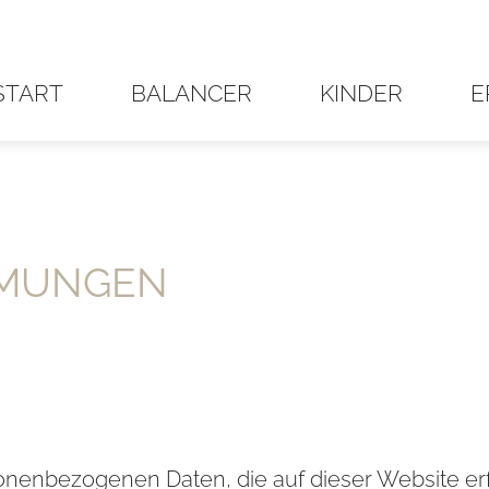
START
BALANCER
KINDER
E
­MUN­GEN
sonenbezogenen Daten, die auf dieser Website e