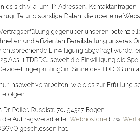
nn es sich v. a. um IP-Adressen, Kontaktanfrage
zugriffe und sonstige Daten, die über eine Webs
ertragserfüllung gegenüber unseren potenziellen
hnellen und effizienten Bereitstellung unseres 
eine entsprechende Einwilligung abgefragt wurde, e
§ 25 Abs. 1 TDDDG, soweit die Einwilligung die Sp
Device-Fingerprinting) im Sinne des TDDDG umfasst.
r insoweit verarbeiten, wie dies zur Erfüllung se
befolgen.
Dr. Peiler, Ruselstr. 70, 94327 Bogen
n die Auftragsverarbeiter
Webhostone
bzw.
Werb
 DSGVO geschlossen hat.